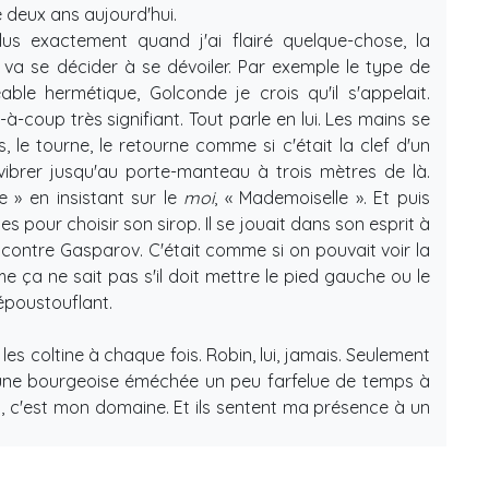
 deux ans aujourd'hui.
Plus exactement quand j'ai flairé quelque-chose, la
va se décider à se dévoiler. Par exemple le type de
ble hermétique, Golconde je crois qu'il s'appelait.
-à-coup très signifiant. Tout parle en lui. Les mains se
le tourne, le retourne comme si c'était la clef d'un
 vibrer jusqu'au porte-manteau à trois mètres de là.
 » en insistant sur le
moi
, « Mademoiselle ». Et puis
es pour choisir son sirop. Il se jouait dans son esprit à
ontre Gasparov. C'était comme si on pouvait voir la
me ça ne sait pas s'il doit mettre le pied gauche ou le
époustouflant.
les coltine à chaque fois. Robin, lui, jamais. Seulement
 une bourgeoise éméchée un peu farfelue de temps à
ais, c'est mon domaine. Et ils sentent ma présence à un