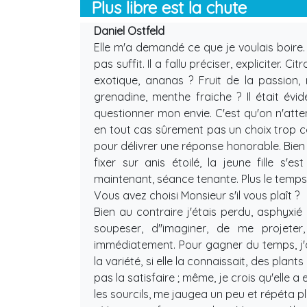
Plus libre est la chute
Daniel Ostfeld
Elle m'a demandé ce que je voulais boire.
pas suffit. Il a fallu préciser, expliciter.
exotique, ananas ? Fruit de la passion,
grenadine, menthe fraiche ? Il était évid
questionner mon envie. C'est qu'on n'a
en tout cas sûrement pas un choix trop c
pour délivrer une réponse honorable. Bien 
fixer sur anis étoilé, la jeune fille s'e
maintenant, séance tenante. Plus le temps 
Vous avez choisi Monsieur s'il vous plaît ?
Bien au contraire j'étais perdu, asphyxi
soupeser, d''imaginer, de me projeter, 
immédiatement. Pour gagner du temps, j'
la variété, si elle la connaissait, des plan
pas la satisfaire ; même, je crois qu'elle a
les sourcils, me jaugea un peu et répéta p