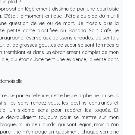
us plaît ?
probation légèrement dissimulée par une courtoisie
C'était le moment critique. J'étais au pied du mur. Il
 une question de vie ou de mort. Je n'osais plus la
e petite carte plastifiée du Banana Split Café, je
aragraphe réservé aux boissons chaudes. Je sentais
teur, et de grosses gouttes de sueur se sont formées à
 en tremblant et dans un ébranlement complet de mon
sible, qui était subitement une évidence, la vérité dans
ademoiselle
 creuse par excellence, cette heure orpheline où seuls
ifs, les sans rendez-vous, les destins contrariés et
J'ai un sixième sens pour repérer les toqués. Et
 débrouillaient toujours pour se mettre sur mon
blagueurs un peu lourds, qui sont légion, mais qu'on
as pareil : je m'en paye un quasiment chaque semaine