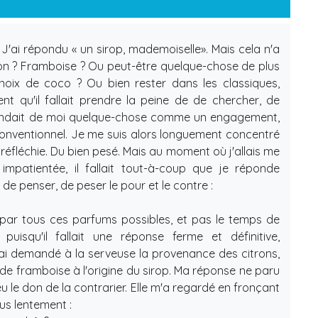
 J'ai répondu « un sirop, mademoiselle». Mais cela n'a
 Citron ? Framboise ? Ou peut-être quelque-chose de plus
 noix de coco ? Ou bien rester dans les classiques,
ent qu'il fallait prendre la peine de de chercher, de
ttendait de moi quelque-chose comme un engagement,
onventionnel. Je me suis alors longuement concentré
réfléchie. Du bien pesé. Mais au moment où j'allais me
st impatientée, il fallait tout-à-coup que je réponde
de penser, de peser le pour et le contre :
é par tous ces parfums possibles, et pas le temps de
puisqu'il fallait une réponse ferme et définitive,
ai demandé à la serveuse la provenance des citrons,
ts de framboise à l'origine du sirop. Ma réponse ne paru
 eu le don de la contrarier. Elle m'a regardé en fronçant
lus lentement :