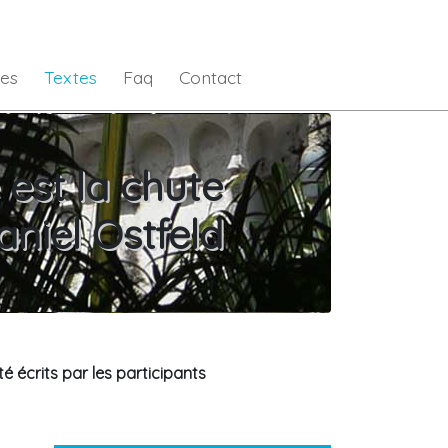
es
Textes
Faq
Contact
e est la chute
aniel Ostfeld
é écrits par les participants