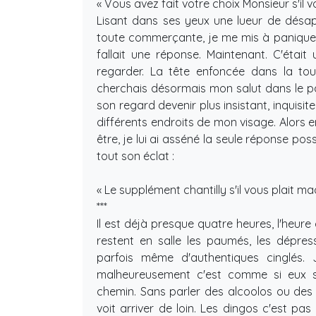
« Vous avez fait votre choix Monsieur s'il vo
Lisant dans ses yeux une lueur de désap
toute commerçante, je me mis à paniquer. 
fallait une réponse. Maintenant. C'était
regarder. La tête enfoncée dans la tout
cherchais désormais mon salut dans le p
son regard devenir plus insistant, inquisi
différents endroits de mon visage. Alors
être, je lui ai asséné la seule réponse pos
tout son éclat :
« Le supplément chantilly s'il vous plait m
***
Il est déjà presque quatre heures, l'heure
restent en salle les paumés, les dépress
parfois même d'authentiques cinglés. 
malheureusement c'est comme si eux se
chemin. Sans parler des alcoolos ou des 
voit arriver de loin. Les dingos c'est p