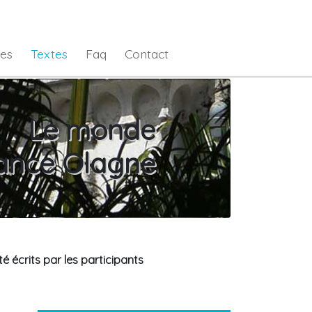
es
Textes
Faq
Contact
Le monde
ance Olagne
é écrits par les participants